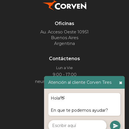
Oficinas
Au. Acceso Oeste 10951
Buenos Aires
Argentina
Contáctenos
Lun a Vie
9:00 - 17:00
neumaticos@corven.com.ar
Atención al cliente Corven Tires
✖
Páginas
Hola!👋
Nosotros
En que te podemos ayudar?
Línea Pesada
Línea Agro
Contacto