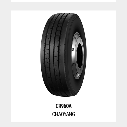
CR960A
CHAOYANG