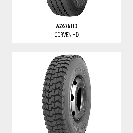
AZ676 HD
CORVEN HD