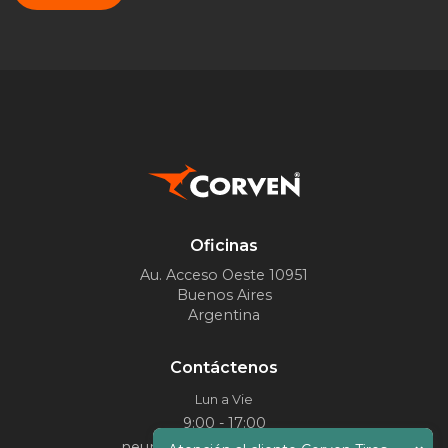
Oficinas
Au. Acceso Oeste 10951
Buenos Aires
Argentina
Contáctenos
Lun a Vie
9:00 - 17:00
neumaticos@corven.com.ar