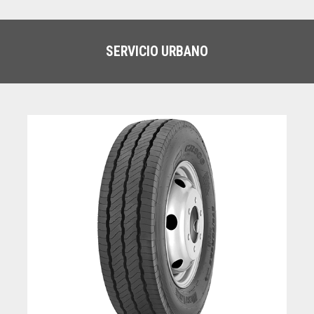
SERVICIO URBANO