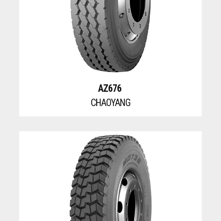
AZ676
CHAOYANG