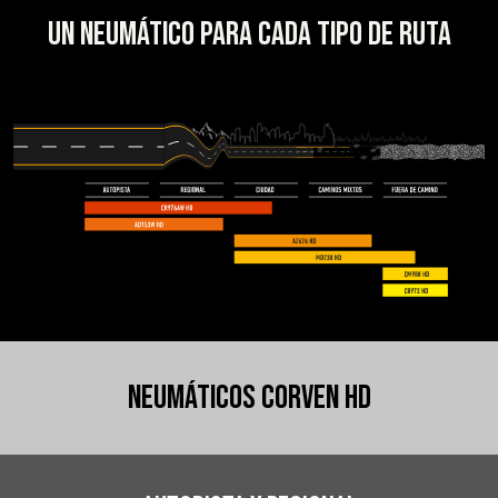
UN NEUMÁTICO PARA CADA TIPO DE RUTA
NEUmÁTICOS CORVEN HD